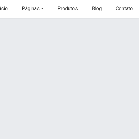
ício
Páginas
Produtos
Blog
Contato
Início
Produto
s
Contato