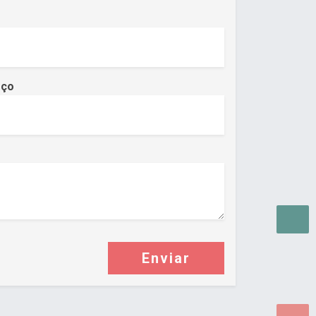
eço
Enviar