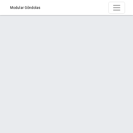
Modular Gôndolas
Produto > CheckOut 1,5m
Início
Produto